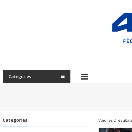
Aller
au
contenu
Communication
Clubs
Catégories
FFA
Categories
Voici les 2 résultat