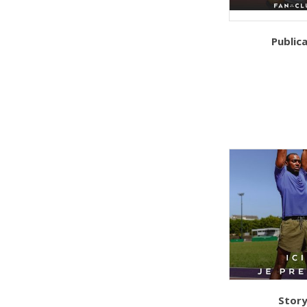
Public
Story