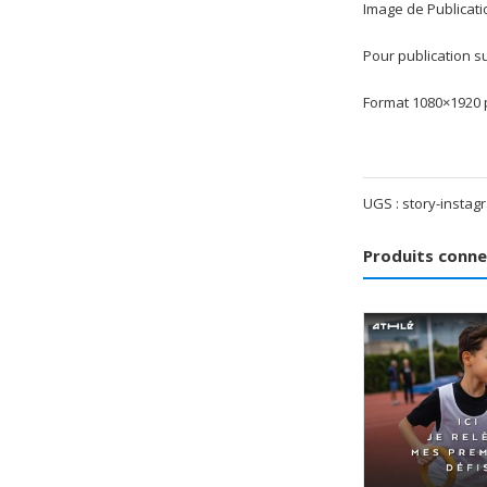
Image de Publicati
Pour publication s
Format 1080×1920 p
UGS :
story-instag
Produits conn