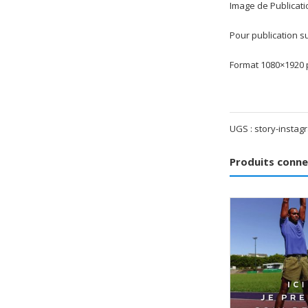
Image de Publicati
Pour publication s
Format 1080×1920 p
UGS :
story-instag
Produits conn