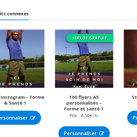
its connexes
1ER LOT GRATUIT
 Instagram – Forme
100 flyers A5
St
& Santé 1
personnalisés –
Forme et santé 1
Prix :
8,50
€
TTC
ersonnaliser
P
Personnaliser