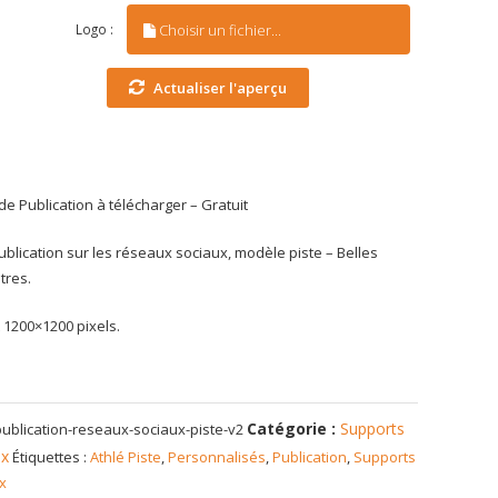
Choisir un fichier...
Logo :
Actualiser l'aperçu
de Publication à télécharger – Gratuit
ublication sur les réseaux sociaux, modèle piste – Belles
tres.
 1200×1200 pixels.
Catégorie :
Supports
publication-reseaux-sociaux-piste-v2
ux
Étiquettes :
Athlé Piste
,
Personnalisés
,
Publication
,
Supports
ux