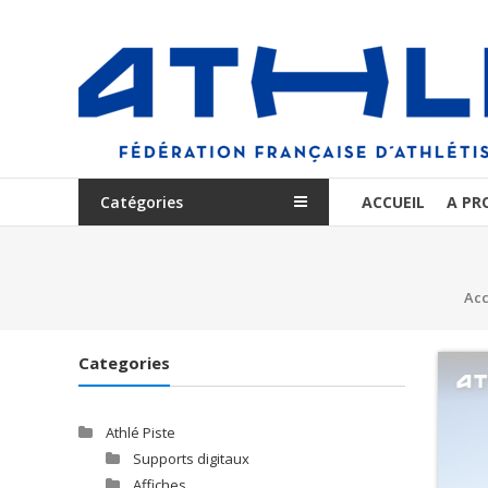
Aller
au
Communication
contenu
Clubs
FFA
Catégories
ACCUEIL
A PR
Acc
Categories
Athlé Piste
Supports digitaux
Affiches