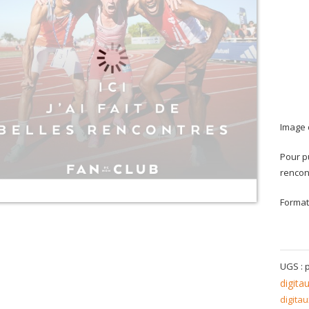
Image 
Pour p
rencon
Format
UGS :
digita
digita