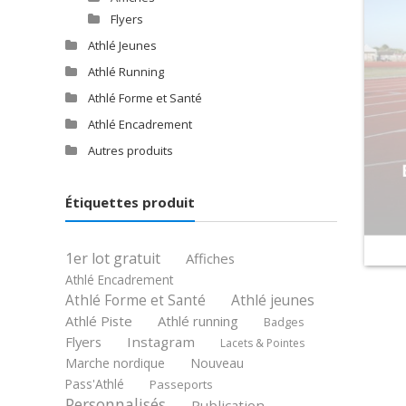
Flyers
Athlé Jeunes
Athlé Running
Athlé Forme et Santé
Athlé Encadrement
Autres produits
Étiquettes produit
1er lot gratuit
Affiches
Athlé Encadrement
Athlé jeunes
Athlé Forme et Santé
Athlé Piste
Athlé running
Badges
Flyers
Instagram
Lacets & Pointes
Marche nordique
Nouveau
Pass'Athlé
Passeports
Personnalisés
Publication