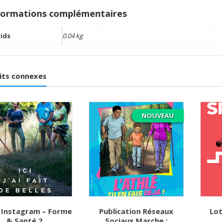
formations complémentaires
ids
0.04 kg
its connexes
NOUVEAU
 Instagram – Forme
Publication Réseaux
Lot
& Santé 2
Sociaux Marche :