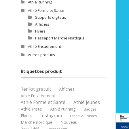
Athlé Running
Athlé Forme et Santé
Supports digitaux
Affiches
Flyers
Passeport Marche Nordique
Athlé Encadrement
Autres produits
Étiquettes produit
1er lot gratuit
Affiches
Athlé Encadrement
Athlé jeunes
Athlé Forme et Santé
Athlé Piste
Athlé running
Badges
Flyers
Instagram
Lacets & Pointes
Marche nordique
Nouveau
Pass'Athlé
Passeports