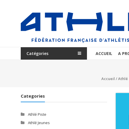
Aller
au
Communication
contenu
Clubs
FFA
Catégories
ACCUEIL
A PR
Accueil
/
Athlé
Categories
Athlé Piste
Athlé Jeunes