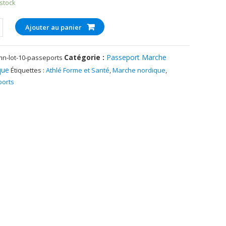
 stock
té
Ajouter au panier
Catégorie :
Passeport Marche
mn-lot-10-passeports
que
Étiquettes :
Athlé Forme et Santé
,
Marche nordique
,
ports
ports
e
que