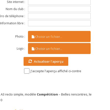
Site internet :
Nom du club :
ro de téléphone :
Information libre :
Choisir un fichier...
Photo :
Choisir un fichier...
Logo :
Actualiser l'aperçu
J'accepte l'aperçu affiché ci-contre
e A3 recto simple, modèle
Compétition
– Belles rencontres, le
10