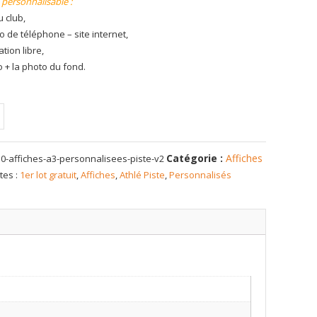
 personnalisable :
 club,
 de téléphone – site internet,
tion libre,
o + la photo du fond.
té
Catégorie :
Affiches
10-affiches-a3-personnalisees-piste-v2
es
tes :
1er lot gratuit
,
Affiches
,
Athlé Piste
,
Personnalisés
nalisées