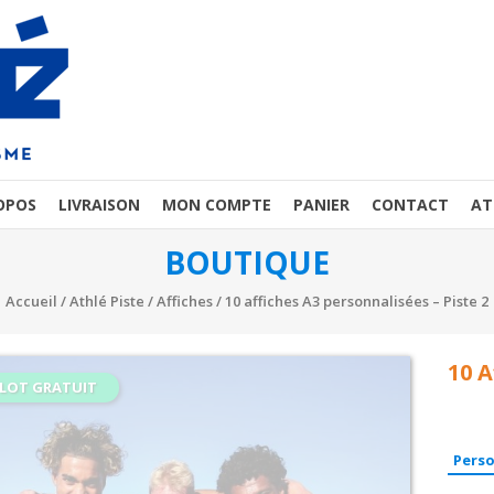
OPOS
LIVRAISON
MON COMPTE
PANIER
CONTACT
AT
BOUTIQUE
Accueil
/
Athlé Piste
/
Affiches
/ 10 affiches A3 personnalisées – Piste 2
10 A
 LOT GRATUIT
Perso