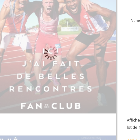
Numé
Affich
lot de 