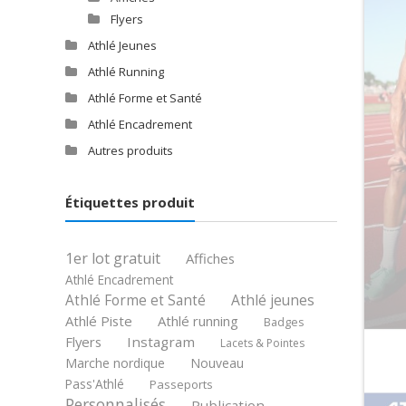
Flyers
Athlé Jeunes
Athlé Running
Athlé Forme et Santé
Athlé Encadrement
Autres produits
Étiquettes produit
1er lot gratuit
Affiches
Athlé Encadrement
Athlé jeunes
Athlé Forme et Santé
Athlé Piste
Athlé running
Badges
Flyers
Instagram
Lacets & Pointes
Marche nordique
Nouveau
Pass'Athlé
Passeports
Personnalisés
Publication