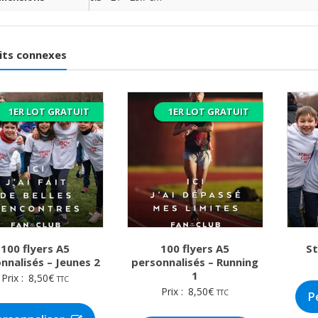
its connexes
1ER LOT GRATUIT
1ER LOT GRATUIT
100 flyers A5
100 flyers A5
St
nnalisés – Jeunes 2
personnalisés – Running
1
Prix :
8,50
€
TTC
Prix :
8,50
€
TTC
P